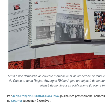
Au fil d’une démarche de collecte mémorielle et de recherche historiq
du Rhône et de la Région Auvergne-Rhône-Alpes ont déposé de nombr
réalisé de nombreuses publications (© Pierre No
Par
Jean-François Cullafroz-Dalla Riva
, journaliste professionnel honora
du
Courrier
(quotidien à Genève).