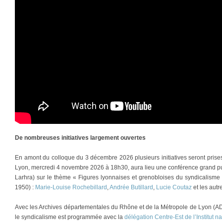
De nombreuses initiatives largement ouvertes
En amont du colloque du 3 décembre 2026 plusieurs initiatives seront prise
Lyon, mercredi 4 novembre 2026 à 18h30, aura lieu une conférence grand p
Larhra) sur le thème « Figures lyonnaises et grenobloises du syndicalisme
1950) :
Marie-Louise Rochebillard
,
Andrée Butillard
,
Lucie Coutaz
et les autr
Avec les Archives départementales du Rhône et de la Métropole de Lyon (A
le syndicalisme est programmée avec la
délégation Centre-Est de l’Institut na