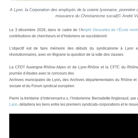
A Lyon, la Corporation des employés de la soierie lyonnaise, pionnière d
mouvance du Christianisme social(© André Ve
Le 3 décembre 2026, dans le cadre de l’A
mphi Descartes de l’École nor
contributions de chercheurs et d’historiens se succéderont.
L’objectif est de faire mémoire des débuts du syndicalisme à Lyon et
révolutionnaires, avec en filigrane la question de la lutte des classes.
La CFDT Auvergne-Rhône-Alpes
et de Lyon-Rhône et la CFTC du Rhône,
journée d’études avec le concours des
Archives municipales de Lyon
,
des
Archives départementales du Rhône et 
sociale et du Forum syndical européen.
Parmi la trentaine d’intervenant.e.s, l’historienne Bernadette Angleraud, par a
Lyon
, détaillera les liens entre les premiers syndicats-corporations et le m