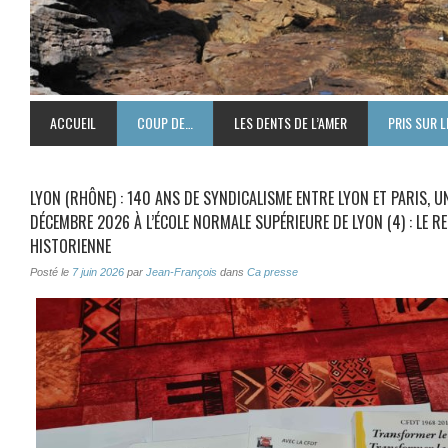
ACCUEIL
COUP DE…
LES DENTS DE L’AMER
PRIS SUR L
LYON (RHÔNE) : 140 ANS DE SYNDICALISME ENTRE LYON ET PARIS, U
DÉCEMBRE 2026 À L’ÉCOLE NORMALE SUPÉRIEURE DE LYON (4) : LE 
HISTORIENNE
Posté le
7 juin 2026
par
Jean-François
dans
Ca presse