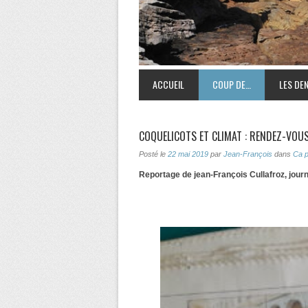
ACCUEIL
COUP DE…
LES DEN
COQUELICOTS ET CLIMAT : RENDEZ-VOUS L
Posté le
22 mai 2019
par
Jean-François
dans
Ca 
Reportage de jean-François Cullafroz, jour