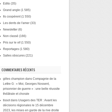
Edito
(35)
Grand angle
(1 585)
Ils coopérent
(1 550)
Les dents de l'amer
(33)
Newsletter
(6)
Non classé
(166)
Pris sur le vif
(1 550)
Reportages
(1 580)
Salles obscures
(221)
COMMENTAIRES RÉCENTS
gilles champion
dans
Compagnie de la
Lettre G : « Moi, Georges Nossent,
prisonnier de guerre » : une belle réussite
théâtrale et chorale
tissot
dans
Usagers des TER : Avant les
décisions régionales le 15 décembre
2023, les mises en garde de la rive droite