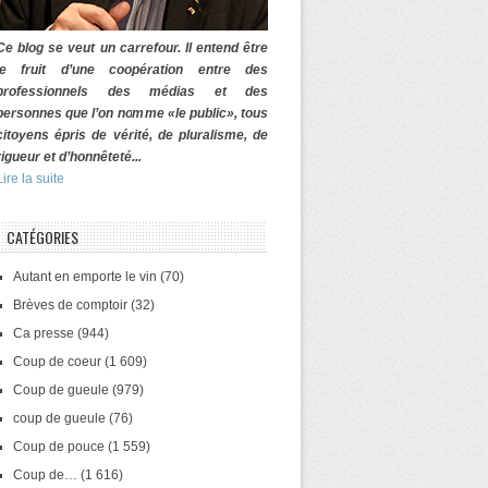
Ce blog se veut un carrefour. Il entend être
le fruit d’une coopération entre des
professionnels des médias et des
personnes que l’on nomme «le public», tous
citoyens épris de vérité, de pluralisme, de
rigueur et d’honnêteté...
Lire la suite
CATÉGORIES
Autant en emporte le vin
(70)
Brèves de comptoir
(32)
Ca presse
(944)
Coup de coeur
(1 609)
Coup de gueule
(979)
coup de gueule
(76)
Coup de pouce
(1 559)
Coup de…
(1 616)