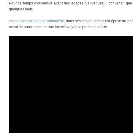
Pour ce temps d’ouverture avant des agapes bienvenues, il convenait que l
quelques mots.
Annie Darroux, peintre animalière,
dans ses temps libres,s’est éprise du pas
avant de nous accorder une interview (voir le prochain article.