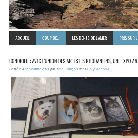
ACCUEIL
COUP DE…
LES DENTS DE L’AMER
PRIS SUR L
CONDRIEU ; AVEC L’UNION DES ARTISTES RHODANIENS, UNE EXPO ANI
Posté le
4 septembre 2021
par
Jean-François
dans
Coup de coeur