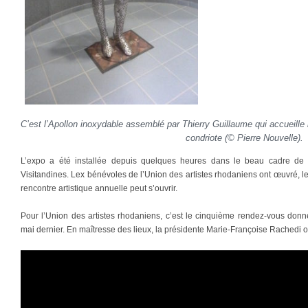
C’est l’Apollon inoxydable assemblé par Thierry Guillaume qui accueille l
condriote (© Pierre Nouvelle).
L’expo a été installée depuis quelques heures dans le beau cadre de la
Visitandines. Lex bénévoles de l’Union des artistes rhodaniens ont œuvré, les 
rencontre artistique annuelle peut s’ouvrir.
Pour l’Union des artistes rhodaniens, c’est le cinquième rendez-vous donné
mai dernier. En maîtresse des lieux, la présidente Marie-Françoise Rachedi 