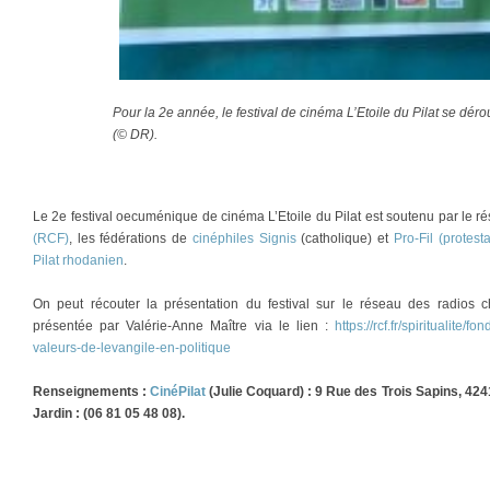
Pour la 2e année, le festival de cinéma L’Etoile du Pilat se déro
(© DR).
Le 2e festival oecuménique de cinéma L’Etoile du Pilat est soutenu par le 
(RCF)
, les fédérations de
cinéphiles Signis
(catholique) et
Pro-Fil (protest
Pilat rhodanien
.
On peut récouter la présentation du festival sur le réseau des radios 
présentée par Valérie-Anne Maître via le lien :
https://rcf.fr/spiritualite
valeurs-de-levangile-en-politique
Renseignements :
CinéPilat
(Julie Coquard) :
9 Rue des Trois Sapins, 424
Jardin : (06 81 05 48 08).