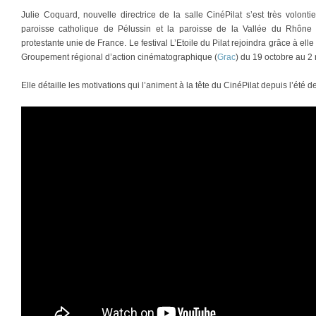
Julie Coquard, nouvelle directrice de la salle CinéPilat s’est très volonti
paroisse catholique de Pélussin et la paroisse de la Vallée du Rhône (V
protestante unie de France. Le festival L’Etoile du Pilat rejoindra grâce à elle l
Groupement régional d’action cinématographique (
Grac
) du 19 octobre au 2
Elle détaille les motivations qui l’animent à la tête du CinéPilat depuis l’été de