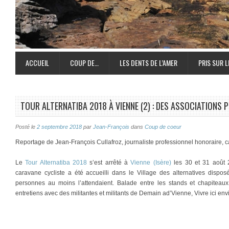
ACCUEIL
COUP DE…
LES DENTS DE L’AMER
PRIS SUR L
TOUR ALTERNATIBA 2018 À VIENNE (2) : DES ASSOCIATIONS 
Posté le
2 septembre 2018
par
Jean-François
dans
Coup de coeur
Reportage de Jean-François Cullafroz, journaliste professionnel honoraire, 
Le
Tour Alternatiba 2018
s’est arrêté à
Vienne (Isère)
les 30 et 31 août 2
caravane cycliste a été accueilli dans le Village des alternatives dispos
personnes au moins l’attendaient. Balade entre les stands et chapiteaux 
entretiens avec des militantes et militants de Demain ad’Vienne, Vivre ici env