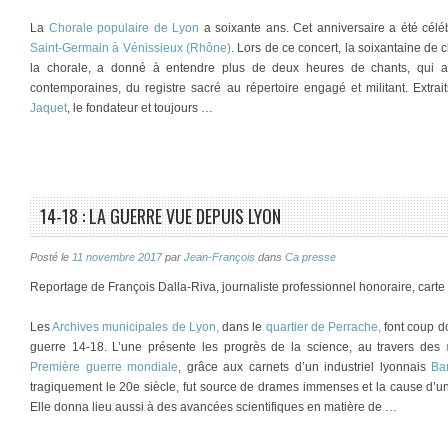
La
Chorale populaire de Lyon
a soixante ans. Cet anniversaire a été cél
Saint-Germain à Vénissieux (Rhône)
. Lors de ce concert, la soixantaine d
la chorale, a donné à entendre plus de deux heures de chants, qui a
contemporaines, du registre sacré au répertoire engagé et militant. Extrai
Jaquet
, le fondateur et toujours …
14-18 : LA GUERRE VUE DEPUIS LYON
Posté le
11 novembre 2017
par
Jean-François
dans
Ca presse
Reportage de François Dalla-Riva, journaliste professionnel honoraire, cart
Les
Archives municipales de Lyon,
dans le
quartier de Perrache
,
font coup d
guerre 14-18. L’une présente les progrès de la science, au travers des
r
Première guerre mondiale
, grâce aux carnets d’un industriel lyonnais
Ba
tragiquement le 20e siècle, fut source de drames immenses et la cause d’
Elle donna lieu aussi à des avancées scientifiques en matière de …