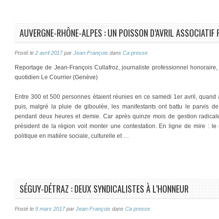
AUVERGNE-RHÔNE-ALPES : UN POISSON D’AVRIL ASSOCIATI
Posté le
2 avril 2017
par
Jean-François
dans
Ca presse
Reportage de Jean-François Cullafroz, journaliste professionnel honoraire
quotidien Le Courrier (Genève)
Entre 300 et 500 personnes étaient réunies en ce samedi 1er avril, quand a 
puis, malgré la pluie de giboulée, les manifestants ont battu le parvis d
pendant deux heures et demie. Car après quinze mois de gestion radicale
président de la région voit monter une contestation. En ligne de mire : le
politique en matière sociale, culturelle et …
SÉGUY-DÉTRAZ : DEUX SYNDICALISTES À L’HONNEUR
Posté le
9 mars 2017
par
Jean-François
dans
Ca presse