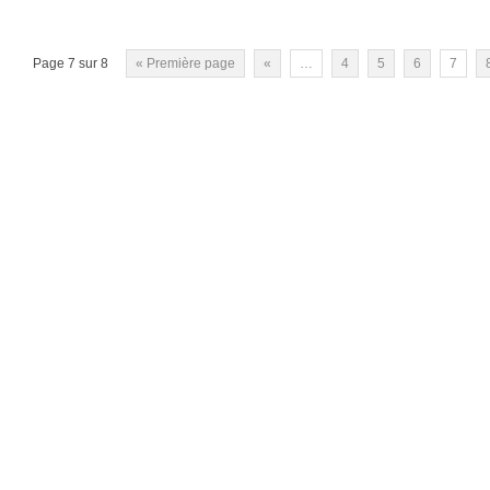
Page 7 sur 8
« Première page
«
…
4
5
6
7