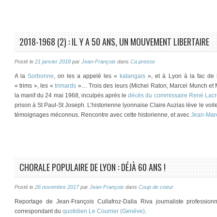
2018-1968 (2) : IL Y A 50 ANS, UN MOUVEMENT LIBERTAIRE
Posté le
21 janvier 2018
par
Jean-François
dans
Ca presse
A la
Sorbonne
, on les a appelé les «
katangais
», et à Lyon à la fac de l
« trims », les «
trimards
»… Trois des leurs (Michel Raton, Marcel Munch et Mi
la manif du 24 mai 1968, inculpés après le
décès du commissaire René Lacr
prison à St Paul-St Joseph. L’historienne lyonnaise Claire Auzias lève le voile
témoignages méconnus. Rencontre avec cette historienne, et avec
Jean-Mar
CHORALE POPULAIRE DE LYON : DÉJÀ 60 ANS !
Posté le
26 novembre 2017
par
Jean-François
dans
Coup de coeur
Reportage de Jean-François Cullafroz-Dalla Riva journaliste profession
correspondant du
quotidien Le Courrier (Genève)
.