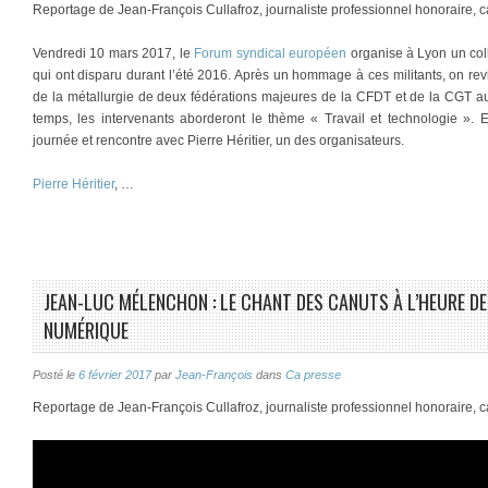
Reportage de Jean-François Cullafroz, journaliste professionnel honoraire, 
Vendredi 10 mars 2017, le
Forum syndical européen
organise à Lyon un coll
qui ont disparu durant l’été 2016. Après un hommage à ces militants, on revie
de la métallurgie de deux fédérations majeures de la CFDT et de la CGT a
temps, les intervenants aborderont le thème « Travail et technologie ».
journée et rencontre avec Pierre Héritier, un des organisateurs.
Pierre Héritier
, …
JEAN-LUC MÉLENCHON : LE CHANT DES CANUTS À L’HEURE DE 
NUMÉRIQUE
Posté le
6 février 2017
par
Jean-François
dans
Ca presse
Reportage de Jean-François Cullafroz, journaliste professionnel honoraire, 