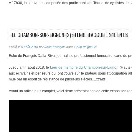
A 17h30, la caravane, composée des participants du Tour et de cyclistes de 
LE CHAMBON-SUR-LIGNON (2) : TERRE D’ACCUEIL S’IL EN EST 
Posté le
9 août 2018
par
Jean-François
dans
Coup de gueule
Echo de François Dalla-Riva, journaliste professionnel honoraire, carte de 
Jusqu’à fin août 2018, le
Lieu de mémoire du Chambon-sur-Lignon
(Haute-l
aux écrivains et penseurs qui ont trouvé sur le plateau sous l’Occupation a
mue par un esprit de résistance de plusieurs siècles. Extraits.
Avant un article plus complet, voici deux présentations de cette exposition recuei