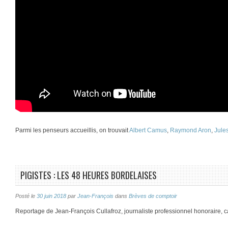
Parmi les penseurs accueillis, on trouvait
Albert Camus
,
Raymond Aron
,
Jule
PIGISTES : LES 48 HEURES BORDELAISES
Posté le
30 juin 2018
par
Jean-François
dans
Brèves de comptoir
Reportage de Jean-François Cullafroz, journaliste professionnel honoraire, 