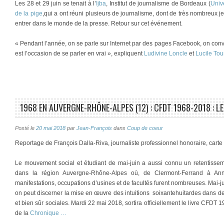
Les 28 et 29 juin se tenait à l’
Ijba
, Institut de journalisme de Bordeaux (
Univ
de la pige
,qui a ont réuni plusieurs de journalisme, dont de très nombreux 
entrer dans le monde de la presse. Retour sur cet événement.
« Pendant l’année, on se parle sur Internet par des pages Facebook, on conver
est l’occasion de se parler en vrai », expliquent
Ludivine Loncle
et
Lucile Tou
1968 EN AUVERGNE-RHÔNE-ALPES (12) : CFDT 1968-2018 : L
Posté le
20 mai 2018
par
Jean-François
dans
Coup de coeur
Reportage de François Dalla-Riva, journaliste professionnel honoraire, cart
Le mouvement social et étudiant de mai-juin a aussi connu un retentisseme
dans la région Auvergne-Rhône-Alpes où, de Clermont-Ferrand à Ann
manifestations, occupations d’usines et de facultés furent nombreuses. Mai-ju
on peut discerner la mise en œuvre des intuitions soixantehuitardes dans d
et bien sûr sociales. Mardi 22 mai 2018, sortira officiellement le livre CFDT
de la
Chronique …