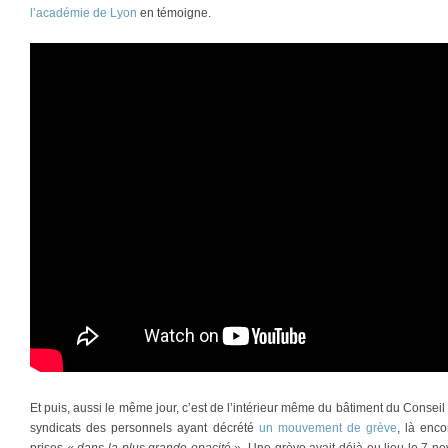
l’académie de Lyon
en témoigne.
Et puis, aussi le même jour, c’est de l’intérieur même du bâtiment du Conseil r
syndicats des personnels ayant décrété
un mouvement de grève
, là enco
prises
« dans la plus grande opacité ».
Une grève avait déjà eu lieu le 7 n