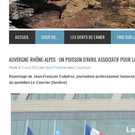
ACCUEIL
COUP DE…
LES DENTS DE L’AMER
PRIS SUR L
AUVERGNE-RHÔNE-ALPES : UN POISSON D’AVRIL ASSOCIATIF POUR 
Posté le
2 avril 2017
par
Jean-François
dans
Ca presse
Reportage de Jean-François Cullafroz, journaliste professionnel honorai
du quotidien
Le Courrier
(Genève)