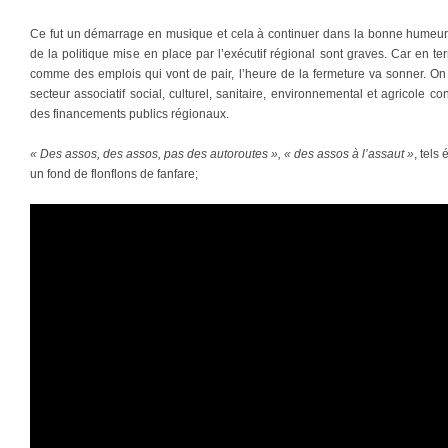
Ce fut un démarrage en musique et cela à continuer dans la bonne humeur
de la politique mise en place par l’exécutif régional sont graves. Car en 
comme des emplois qui vont de pair, l’heure de la fermeture va sonner. On
secteur associatif social, culturel, sanitaire, environnemental et agricole 
des financements publics régionaux.
« Des assos, des assos, pas des autoroutes », « des assos à l’assaut »
, tels
un fond de flonflons de fanfare;