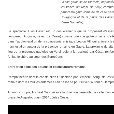
La cité gauloise de Bibracte, implanté
les flancs du Mont Beuvray, complè
panorama gallo-romaine de cette part
Bourgogne et de la patrie des Edue
Pierre Nouvelle).
Le spectacle Jules César est un des éléments qui se proposent d’asseoir
l’empereur Auguste, neveu de César) comme une cité gallo-romaine. Cett
dans l’agglomération de la compagnie artistique Légion VIII qui animera le
manifestation autour de la présence romaine en Gaule. La proximité du site
lieu de la présence gauloise où Vercingétorix fut assiégé par César, renfor
Antiquité chère au cœur des Européens.
Entre tribu celte des Eduens et colonisateurs romains
L’amphithéâtre dont la construction fut décidée par l’empereur Auguste, est e
romain dont les fouilles entamées l’an passé se poursuivent autour du templ
Autunois pur jus, Michaël Guijo assure la direction bénévole de cette manifes
présente Augustodunum 2014 : Jules César.