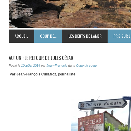
ACCUEIL
COUP DE…
LES DENTS DE L’AMER
PRIS SUR L
AUTUN : LE RETOUR DE JULES CÉSAR
Posté le
10 juillet 2014
par
Jean-François
dans
Coup de coeur
Par Jean-François Cullafroz, journaliste