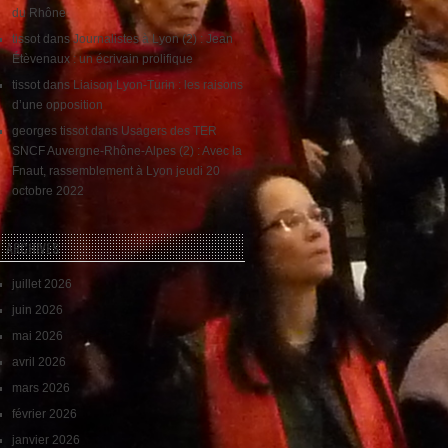
du Rhône
tissot
dans
Journalistes à Lyon (2) : Jean
Étèvenaux : un écrivain prolifique
tissot
dans
Liaison Lyon-Turin : les raisons
d’une opposition
georges tissot
dans
Usagers des TER
SNCF Auvergne-Rhône-Alpes (2) : Avec la
Fnaut, rassemblement à Lyon jeudi 20
octobre 2022
ARCHIVES
juillet 2026
juin 2026
mai 2026
avril 2026
mars 2026
février 2026
janvier 2026