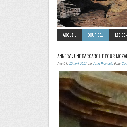
ACCUEIL
COUP DE…
LES DEN
ANNECY : UNE BARCAROLLE POUR MOZA
Posté le
12 avril 2013
par
Jean-François
dans
Cou