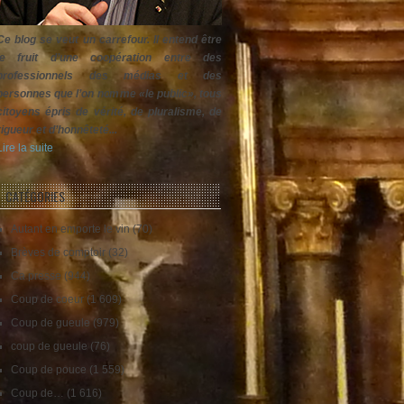
Ce blog se veut un carrefour. Il entend être
le fruit d’une coopération entre des
professionnels des médias et des
personnes que l’on nomme «le public», tous
citoyens épris de vérité, de pluralisme, de
rigueur et d’honnêteté...
Lire la suite
CATÉGORIES
Autant en emporte le vin
(70)
Brèves de comptoir
(32)
Ca presse
(944)
Coup de coeur
(1 609)
Coup de gueule
(979)
coup de gueule
(76)
Coup de pouce
(1 559)
Coup de…
(1 616)