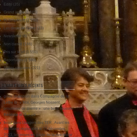
Edito
(35)
Grand angle
(1 585)
Ils coopérent
(1 550)
Les dents de l'amer
(33)
Newsletter
(6)
Non classé
(166)
Pris sur le vif
(1 550)
Reportages
(1 580)
Salles obscures
(221)
COMMENTAIRES RÉCENTS
gilles champion
dans
Compagnie de la
Lettre G : « Moi, Georges Nossent,
prisonnier de guerre » : une belle réussite
théâtrale et chorale
tissot
dans
Usagers des TER : Avant les
décisions régionales le 15 décembre
2023, les mises en garde de la rive droite