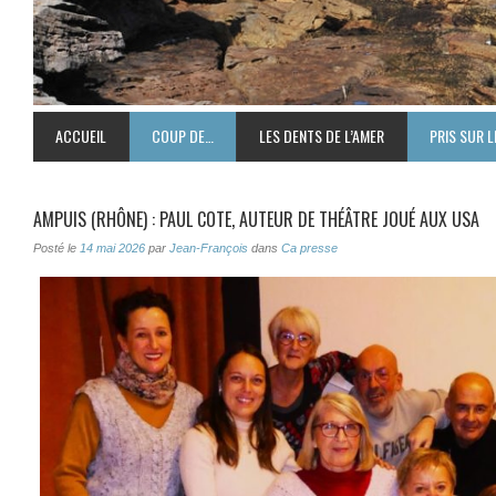
ACCUEIL
COUP DE…
LES DENTS DE L’AMER
PRIS SUR L
AMPUIS (RHÔNE) : PAUL COTE, AUTEUR DE THÉÂTRE JOUÉ AUX USA
Posté le
14 mai 2026
par
Jean-François
dans
Ca presse