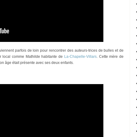
nnent parfois de loin pour rencontrer des auteurs-trices de bulles et de
roir local comme Mathilde habitante de
La-Chapelle-Villars
. Cette mère de
son âge était présente avec ses deux enfants.