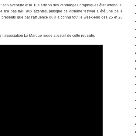
it son aventure et la 10e édition des vendanges graphiques était attendue.
le n’a pas failli aux attentes, puisque ce dixième festival a été une belle
BD présents que par l’affluence qu’il a connu tout le week-end des 25 et 26
 l’association La Marque rouge attestait de cette réussite.