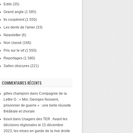
Edito
(35)
Grand angle
(1 585)
Ils coopérent
(1 550)
Les dents de l'amer
(33)
Newsletter
(6)
Non classé
(166)
Pris sur le vif
(1 550)
Reportages
(1 580)
Salles obscures
(221)
COMMENTAIRES RÉCENTS
gilles champion
dans
Compagnie de la
Lettre G : « Moi, Georges Nossent,
prisonnier de guerre » : une belle réussite
théâtrale et chorale
tissot
dans
Usagers des TER : Avant les
décisions régionales le 15 décembre
2023, les mises en garde de la rive droite