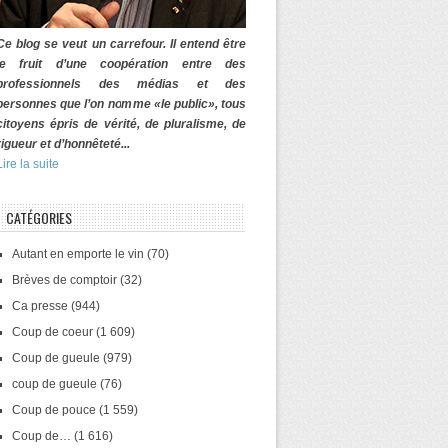
Ce blog se veut un carrefour. Il entend être
le fruit d’une coopération entre des
professionnels des médias et des
personnes que l’on nomme «le public», tous
citoyens épris de vérité, de pluralisme, de
rigueur et d’honnêteté...
Lire la suite
CATÉGORIES
Autant en emporte le vin
(70)
Brèves de comptoir
(32)
Ca presse
(944)
Coup de coeur
(1 609)
Coup de gueule
(979)
coup de gueule
(76)
Coup de pouce
(1 559)
Coup de…
(1 616)