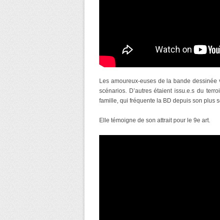
Les amoureux-euses de la bande dessinée vie
scénarios. D’autres étaient issu.e.s du ter
famille, qui fréquente la BD depuis son plus 
Elle témoigne de son attrait pour le 9e art.