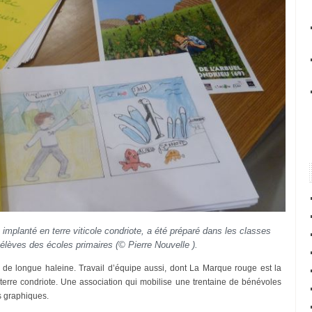
mplanté en terre viticole condriote, a été préparé dans les classes
 élèves des écoles primaires
(© Pierre Nouvelle ).
e de longue haleine. Travail d’équipe aussi, dont La Marque rouge est la
erre condriote. Une association qui mobilise une trentaine de bénévoles
s graphiques.