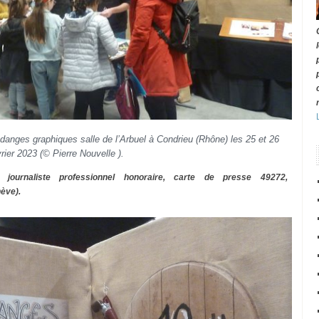
ndanges graphiques salle de l’Arbuel à Condrieu (Rhône) les 25 et 26
vrier 2023
(© Pierre Nouvelle ).
, journaliste professionnel honoraire, carte de presse 49272,
ève).