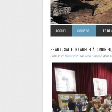
ACCUEIL
COUP DE…
LES DEN
9E ART : SALLE DE L’ARBUEL À CONDRIE
Posté le
27 février 2023
par
Jean-François
dans
C