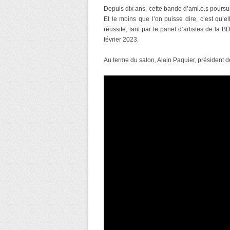
Depuis dix ans, cette bande d’ami.e.s poursu
Et le moins que l’on puisse dire, c’est qu’el
réussite, tant par le panel d’artistes de la 
février 2023.
Au terme du salon, Alain Paquier, président de