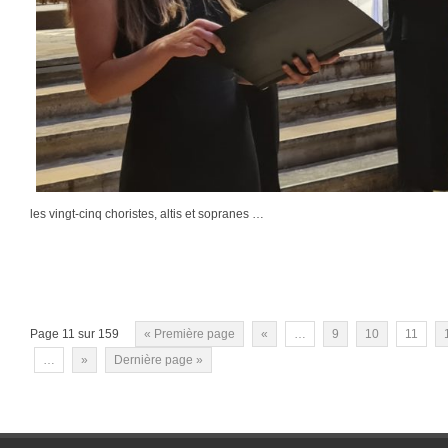
les vingt-cinq choristes, altis et sopranes …
Page 11 sur 159
« Première page
«
…
9
10
11
…
»
Dernière page »