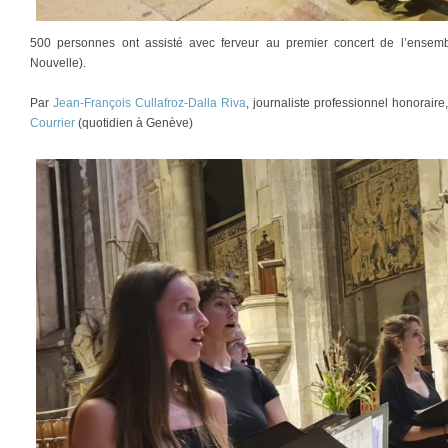
500 personnes ont assisté avec ferveur au premier concert de l’ensemb
Nouvelle).
Par
Jean-François Cullafroz-Dalla Riva
, journaliste professionnel honorair
Courrier
(quotidien à Genève)