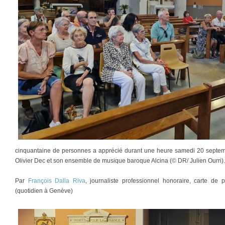
cinquantaine de personnes a apprécié durant une heure samedi 20 septemb
Olivier Dec et son ensemble de musique baroque Alcina (© DR/ Julien Ourri).
Par
François Dalla Riva
, journaliste professionnel honoraire, carte d
(quotidien à Genève)