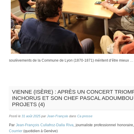
soulèvements de la Commune de Lyon (1870-1871) méritent d’être mieux …
VIENNE (ISÈRE) : APRÈS UN CONCERT TRIOM
INCHORUS ET SON CHEF PASCAL ADOUMBOU
PROJETS (4)
Posté le
31 août 2025
par
Jean-François
dans
Ca presse
Par
Jean-François Cullafroz-Dalla Riva
, journaliste professionnel honorair
Courrier
(quotidien à Genève)