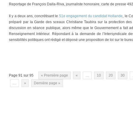
Reportage de François Dalla-Riva, journaliste honoraire, carte de presse 49
Il y a deux ans, concrétisant le
51e engagement du candidat Hollande
, le C
préparé par la Garde des sceaux Christiane Taubira sur la protection des
discussion en séance publique, alors même que le Gouvernement a fait ado
Renseignement intérieur. Répondant à la demande de l’Intersyndicale des 
sensibilités politiques ont rédigé et déposé une proposition de loi sur le bu
Page 91 sur 95
« Première page
«
…
10
20
30
…
»
Dernière page »