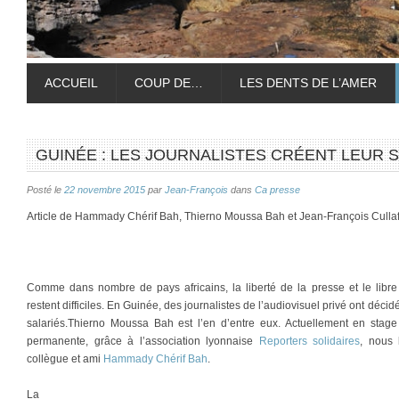
ACCUEIL
COUP DE…
LES DENTS DE L’AMER
GUINÉE : LES JOURNALISTES CRÉENT LEUR 
Posté le
22 novembre 2015
par
Jean-François
dans
Ca presse
Article de Hammady Chérif Bah, Thierno Moussa Bah et Jean-François Cullafro
Comme dans nombre de pays africains, la liberté de la presse et le libre 
restent difficiles. En Guinée, des journalistes de l’audiovisuel privé ont décid
salariés.Thierno Moussa Bah est l’en d’entre eux. Actuellement en stage
permanente, grâce à l’association lyonnaise
Reporters solidaires
, nous
collègue et ami
Hammady Chérif Bah
.
La