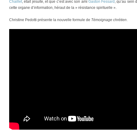
Chaillet
, était jésuite, et que c’est avec son ami
Gaston Fessard
, qu’au sein
cette organe d’information, héraut de la » résistance spirituelle ».
Christine Pedotti présente la nouvelle formule de
Témoignage chrétien
.