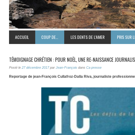
ACCUEIL
COUP DE…
LES DENTS DE L’AMER
PRIS SUR L
TÉMOIGNAGE CHRÉTIEN : POUR NOËL, UNE RE-NAISSANCE JOURNALI
Posté le
27 décembre 2017
par
Jean-François
dans
Ca presse
Reportage de jean-François Cullafroz-Dalla Riva, journaliste professionn