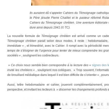
Ils auraient dû s’appeler Cahiers du Témoignage catholiqu
le Père jésuite Pierre Chaillet et le pasteur réformé Rola
Cahiers du Témoignage chrétien. Une aventure éditoriale
dure ainsi depuis 1941 (© TC).
La nouvelle formule de
Témoignage chrétien
est arrivé comme un cadea
Témoignage chrétien
parait selon deux modes. Il reste : hebdomadaire
immédiate «
, et trimestriel, avec le
Cahier.
Il rompt avec la périodicité me
temps de s’éloigner de l’urgence pour tenter de mieux comprendre les gr
sociétés «
, soulignent les codirecteurs.
» Ce choix nous semble bien correspondre à la lecture des
«
signes des 
invité les chrétiens «
, soulignent nos collègues. » Trop souvent, l’informat
de brouillard médiatique dans lequel il est bien difficile de s’orienter « , pours
Aussi, lettre hebdomadaire
et
cahier, joueront complémentairement, pro
perspective, et invitant les lecteurs à
» discerner les changements profonds e