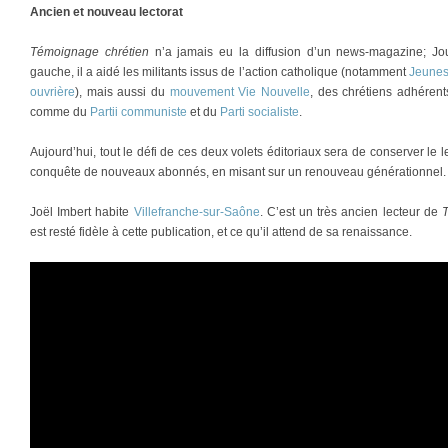
Ancien et nouveau lectorat
Témoignage chrétien
n’a jamais eu la diffusion d’un news-magazine; Jour
gauche, il a aidé les militants issus de l’action catholique (notamment
Jeunes
ouvrière
), mais aussi du
mouvement Vie Nouvelle
, des chrétiens adhéren
comme du
Partii communiste
et du
Parti socialiste
.
Aujourd’hui, tout le défi de ces deux volets éditoriaux sera de conserver le lec
conquête de nouveaux abonnés, en misant sur un renouveau générationnel.
Joël Imbert habite
Villefranche-sur-Saône
. C’est un très ancien lecteur de
est resté fidèle à cette publication, et ce qu’il attend de sa renaissance.