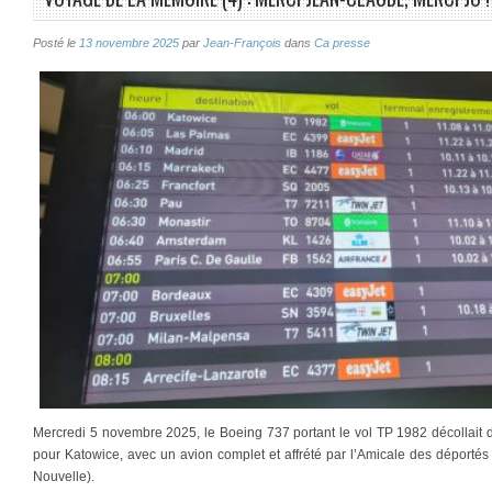
Posté le
13 novembre 2025
par
Jean-François
dans
Ca presse
Mercredi 5 novembre 2025, le Boeing 737 portant le vol TP 1982 décollait 
pour Katowice, avec un avion complet et affrété par l’Amicale des déporté
Nouvelle).