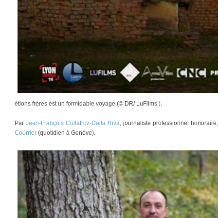
étions frères est un formidable voyage (© DR/ LuFilms ).
Par
Jean-François Cullafroz-Dalla Riva
, journaliste professionnel honorair
Courrier
(quotidien à Genève).