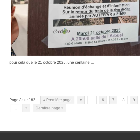
pour cela que le 21 octobre 2025, une centaine …
Page 8 sur 183
« Première page
«
…
6
7
8
9
…
»
Dernière page »