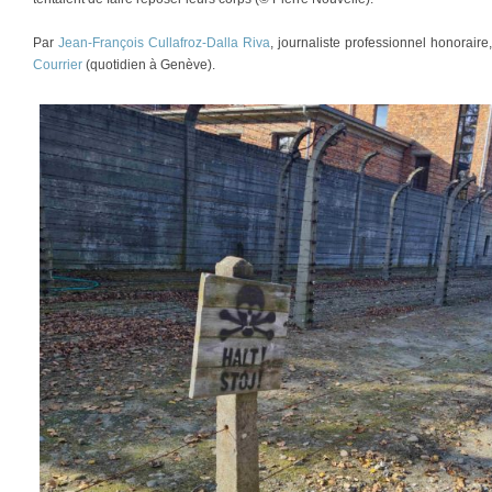
Par
Jean-François Cullafroz-Dalla Riva
, journaliste professionnel honorair
Courrier
(quotidien à Genève).