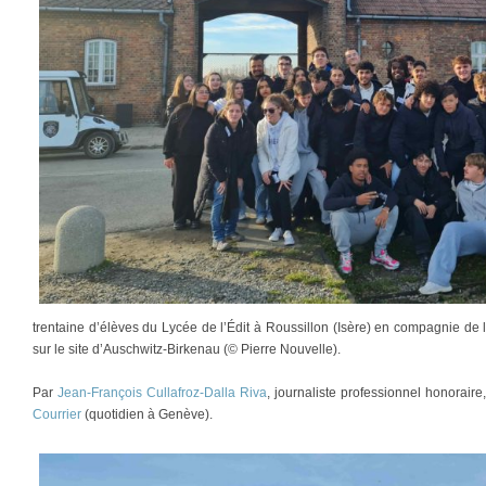
trentaine d’élèves du Lycée de l’Édit à Roussillon (Isère) en compagnie de 
sur le site d’Auschwitz-Birkenau (© Pierre Nouvelle).
Par
Jean-François Cullafroz-Dalla Riva
, journaliste professionnel honorair
Courrier
(quotidien à Genève).