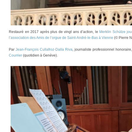
Restauré en 2017 après plus de vingt ans d’action, le
Merklin Schütze joue
l’association des Amis de l’orgue de Saint-André-le-Bas à Vienne
(© Pierre N
Par
Jean-François Cullafroz-Dalla Riva
, journaliste professionnel honorair
Courrier
(quotidien à Genève).