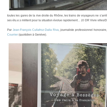
toutes les gares de la rive droite du Rhône, les trains de voyageurs ne s’arrê
ses élu.e.s militent pour la situation évolue rapidement… (© DR Vivre villes
Par
Jean-François Cullafroz-Dalla Riva
, journaliste professionnel honorair
Courrier
(quotidien à Genève).