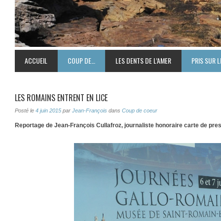
ACCUEIL
COUP DE…
LES DENTS DE L’AMER
PRIS SUR L
LES ROMAINS ENTRENT EN LICE
Posté le
4 juin 2015
par
Jean-François
dans
Coup de coeur
Reportage de Jean-François Cullafroz, journaliste honoraire carte de pr