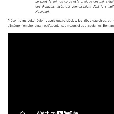
Le sport, le soin du corps et la pratique des bains éta
des Romains aisés qui connaissaient déjà le chauff
Nouvelle).
Présent dans cette région depuis quatre siècles, les tribus gauloises, et
d’intégrer l’empire romain et d’adopter ses mœurs et us et coutumes. Benja