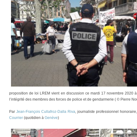
proposition de loi LREM vient en discussion ce mardi 17 novembre 2020 à 
l’intégrité des membres des forces de police et de gendarmerie ( © Pierre Nou
Par
Jean-François Cullafroz-Dalla Riva
, journaliste professionnel honorair
Courrier
(quotidien à
Genève
)