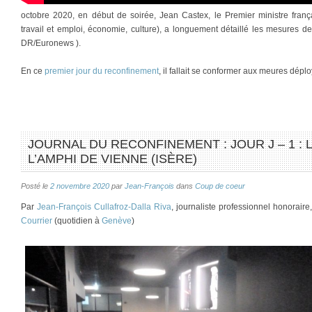
octobre 2020, en début de soirée, Jean Castex, le Premier ministre frança
travail et emploi, économie, culture), a longuement détaillé les mesures 
DR/Euronews ).
En ce
premier jour du reconfinement
, il fallait se conformer aux meures dép
JOURNAL DU RECONFINEMENT : JOUR J – 1 :
L’AMPHI DE VIENNE (ISÈRE)
Posté le
2 novembre 2020
par
Jean-François
dans
Coup de coeur
Par
Jean-François Cullafroz-Dalla Riva
, journaliste professionnel honorair
Courrier
(quotidien à
Genève
)