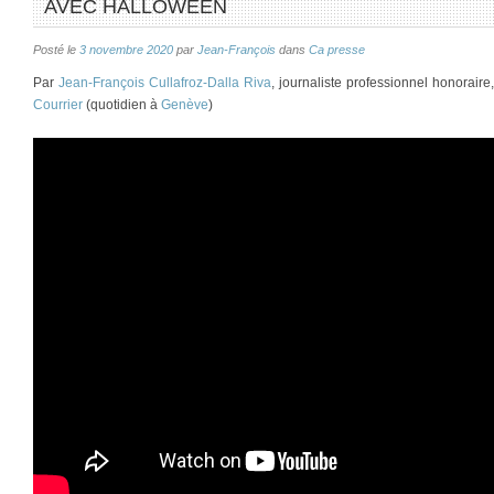
AVEC HALLOWEEN
Posté le
3 novembre 2020
par
Jean-François
dans
Ca presse
Par
Jean-François Cullafroz-Dalla Riva
, journaliste professionnel honorair
Courrier
(quotidien à
Genève
)