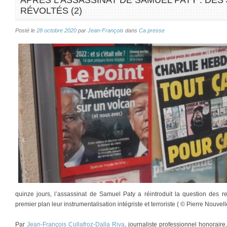
APRÈS L’ASSASSINAT DE SAMUEL PATY : DES
RÉVOLTÉS (2)
Posté le
28 octobre 2020
par
Jean-François
dans
Ca presse
quinze jours, l’assassinat de Samuel Paty a réintroduit la question des r
premier plan leur instrumentalisation intégriste et terroriste ( © Pierre Nouvelle
Par
Jean-François Cullafroz-Dalla Riva
, journaliste professionnel honorair