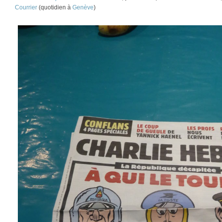
Courrier
(quotidien à
Genève
)