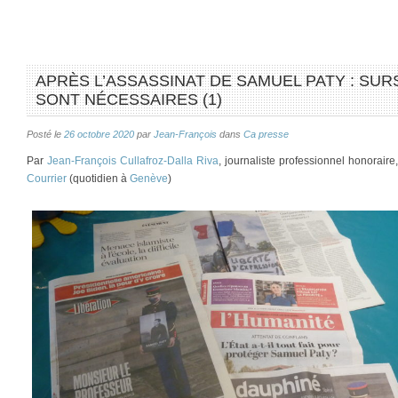
APRÈS L’ASSASSINAT DE SAMUEL PATY : SUR
SONT NÉCESSAIRES (1)
Posté le
26 octobre 2020
par
Jean-François
dans
Ca presse
Par
Jean-François Cullafroz-Dalla Riva
, journaliste professionnel honorair
Courrier
(quotidien à
Genève
)