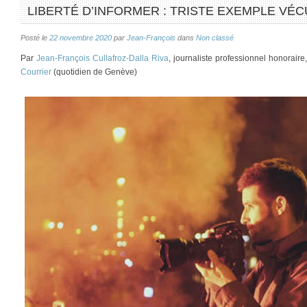
LIBERTÉ D’INFORMER : TRISTE EXEMPLE VÉ
Posté le
22 novembre 2020
par
Jean-François
dans
Non classé
Par
Jean-François Cullafroz-Dalla Riva
, journaliste professionnel honorair
Courrier
(quotidien de Genève)