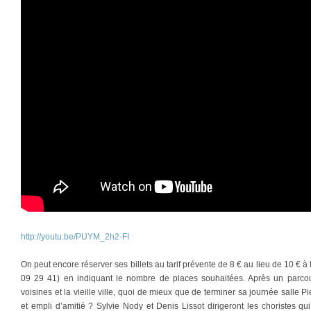
http://youtu.be/PUYM_2h2-FI
On peut encore réserver ses billets au tarif prévente de 8 € au lieu de 10 € à l
09 29 41) en indiquant le nombre de places souhaitées. Après un parcour
voisines et la vieille ville, quoi de mieux que de terminer sa journée salle Pi
et empli d’amitié ? Sylvie Nody et Denis Lissot dirigeront les choristes 