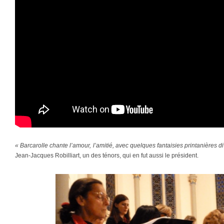
« Barcarolle chante l’amour, l’amitié, avec quelques fantaisies printanières d
Jean-Jacques Robilliart, un des ténors, qui en fut aussi le président.